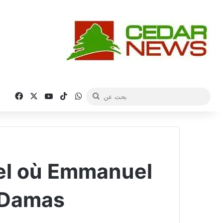
فيسبوك
‫X
‫YouTube
‫TikTok
واتساب
بحث
عن
tel où Emmanuel
à Damas