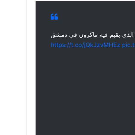
ق الذي يقيم فيه ماكرون في دمشق
https://t.co/jQkJzvMHEz
pic