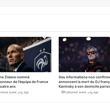
ine Zidane nommé
Des informations non confirm
ionneur de l’équipe de France
annoncent la mort du DJ franç
uatre ans
Kavinsky à son domicile paris
Published: week واحد ago
Published: week واحد ago