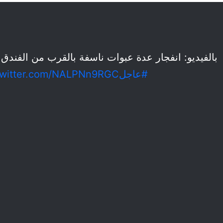
بالفيديو: انفجار عدة عبوات ناسفة بالقرب من الفند
.twitter.com/NALPNn9RGC
#عاجل