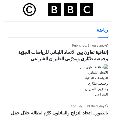
رياضة
Published: 5 hours ago
إتفاقية تعاون بين الاتحاد اللبناني للرياضات الجوّية
وجمعية طيّاري ومدرّبي الطيران الشراعي
Published: day واحد ago
بالصور.. اتحاد التزلج والبياتلون كرّم ابطاله خلال حفل