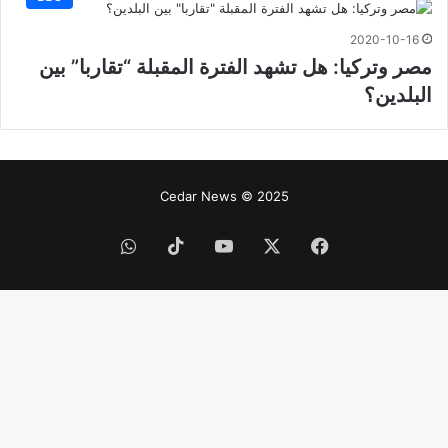
2020-10-16
مصر وتركيا: هل تشهد الفترة المقبلة “تقاربا” بين
البلدين؟
Cedar News © 2025
فيسبوك
‫X
‫YouTube
‫TikTok
واتساب