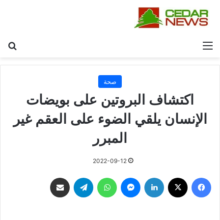
القائمة
بح
صحة
اكتشاف البروتين على بويضات
الإنسان يلقي الضوء على العقم غير
المبرر
2022-09-12
فيسبوك
‫X
لينكدإن
ماسنجر
واتساب
تيلقرام
مشاركة عبر البريد