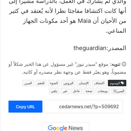
والذي لم يشارك في العمل، بالدراسة مشيرا إلى
أنها كانت اكتشافا مفاجئا نظرا لأنه يُعتقد في كثير
من الأحيان أن Maia هو أحد مكونات الجهاز
المناعي.
المصدر:theguardian
🛈
تنويه:
موقع "سيدر نيوز" غير مسؤول عن هذا الخبر شكلاً أو
مضموناً، وهو يعبّر فقط عن وجهة نظر مصدره أو كاتبه.
الوسوم
اكتشاف
الإنسان
البروتين
الضوء
العقم
المبرر
المبرر￼
بويضات
صحة
عاجل
غير
يلقي
Copy URL