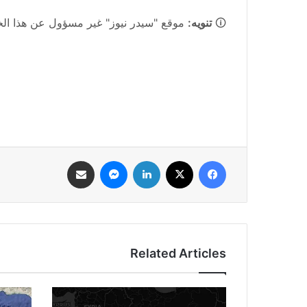
🛈
تنويه:
موقع "سيدر نيوز" غير مسؤول عن هذا الخبر
فيسبوك
‫X
لينكدإن
ماسنجر
مشاركة عبر البريد
Related Articles