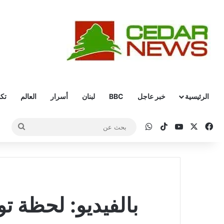
الرئيسية
خبر عاجل
BBC
لبنان
أسرار
العالم
تكن
‫X
فيسبوك
‫YouTube
‫TikTok
واتساب
بحث
عن
بالفيديو: لحظة ت