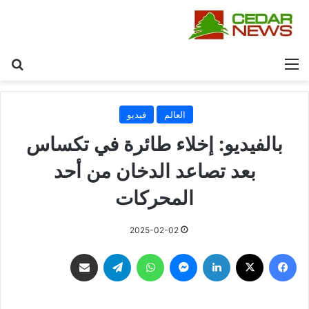
القائمة
بح
العالم
فيديو
بالفيديو: إخلاء طائرة في تكساس‬⁩
بعد تصاعد الدخان من أحد
المحركات
2025-02-02
فيسبوك
‫X
لينكدإن
ماسنجر
واتساب
تيلقرام
مشاركة عبر البريد