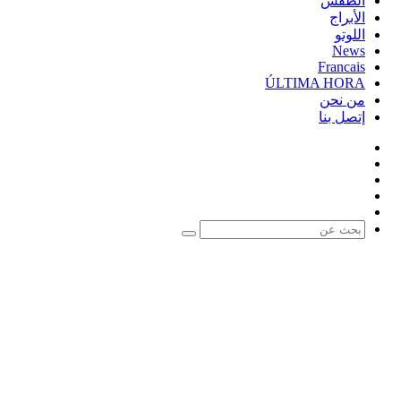
الطقس
الأبراج
اللوتو
News
Francais
ÚLTIMA HORA
من نحن
إتصل بنا
فيسبوك
‫X
‫YouTube
‫TikTok
واتساب
بحث
عن