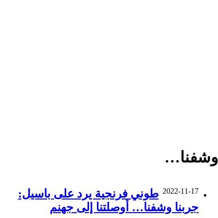
وشفنا…
2022-11-17
طوني فرنجية يرد على باسيل:
جربنا وشفنا… أوصلتنا إلى جهنم