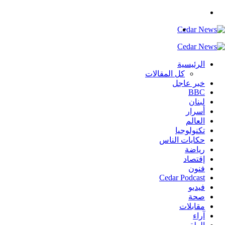
بحث
عن
القائمة
الرئيسية
كل المقالات
خبر عاجل
BBC
لبنان
أسرار
العالم
تكنولوجيا
حكايات الناس
رياضة
إقتصاد
فنون
Cedar Podcast
فيديو
صحة
مقابلات
آراء