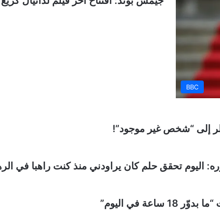
جيمس بوند: افتتاح آخر فيلم لدانيال كريغ في
BBC
ر إلى “شخص غير موجود”!
: اليوم تحقق حلم كان يراودني منذ كنت راهبا في الرهبا
اعة في اليوم”