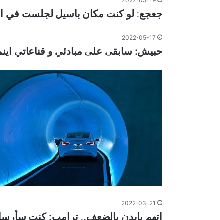
2022-05-19
جعجع: لو كنت مكان باسيل لجلست في الطابق 17 تحت الأرض.. تيار الكذب والتش
2022-05-17
حبيش: سابقى على مبادئي و قناعاتي اينم
2022-03-21
إتهم بايدن بالضعف.. ترامب: كنت سأرس