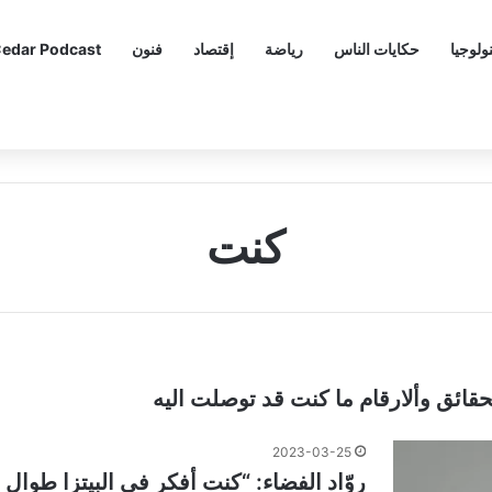
ولوجيا
حكايات الناس
رياضة
إقتصاد
فنون
edar Podcast
كنت
لحقائق وألارقام ما كنت قد توصلت اليه
2023-03-25
روّاد الفضاء: “كنت أفكر في البيتزا طوال