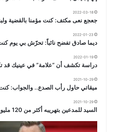
2022-03-18
جعجع نعى مكتف: كنت مؤمنا بالقضية ولبن
2022-01-23
ديما صادق تفضح نائباً: تحرّش بي يوم كنت
2022-01-19
دراسة تكشف أن “علامة” في عينيك قد ت
2021-10-29
ميقاتي حاول رأب الصدع.. والجواب: كنت
2021-10-29
السيد للمدعين بتهريبه أكثر من 120 مليون دولار: فليبرزوا تحويلا واحدا يثبت ذلك وإن كنت قد حولت يعني مرورها على مصرف لبنان