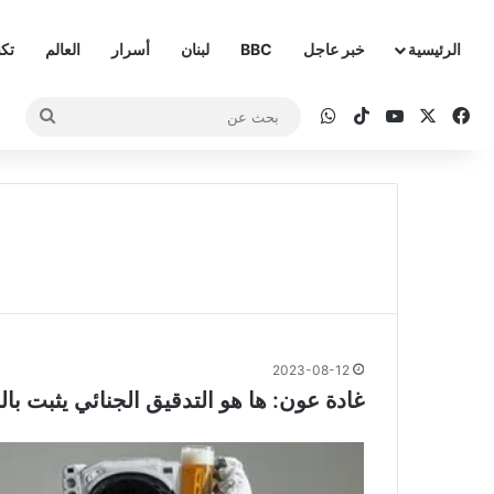
الرئيسية
خبر عاجل
BBC
لبنان
أسرار
العالم
تكن
‫X
فيسبوك
‫YouTube
‫TikTok
واتساب
بحث
عن
2023-08-12
غادة عون: ها هو التدقيق الجنائي يثبت با