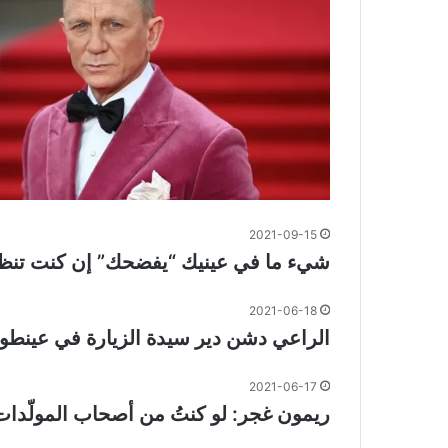
2021-09-15
شيء ما في عينيك “يفضحك” إن كنت تنظ
2021-06-18
الراعي دشن دير سيدة الزيارة في عينطوره
2021-06-17
ريمون غجر: لو كنتُ من أصحاب المولّدات “ما بدوّر 18 س