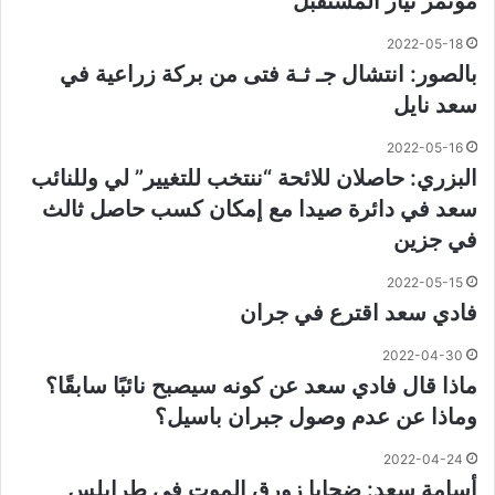
مؤتمر‎ تيار المستقبل
2022-05-18
بالصور: انتشال جـ ثـة فتى من بركة زراعية في
سعد نايل
2022-05-16
البزري: حاصلان للائحة “ننتخب للتغيير” لي وللنائب
سعد في دائرة صيدا مع إمكان كسب حاصل ثالث
في جزين
2022-05-15
فادي سعد اقترع في جران
2022-04-30
ماذا قال فادي سعد عن كونه سيصبح نائبًا سابقًا؟
وماذا عن عدم وصول جبران باسيل؟
2022-04-24
أسامة سعد: ضحايا زورق الموت في طرابلس