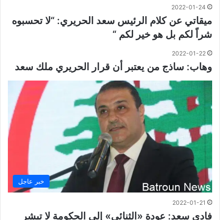
2022-01-24
ميقاتي عن كلام الرئيس سعد الحريري: “لا تحسبوه
شراً لكم بل هو خير لكم “
2022-01-22
وهاب: ساذج من يعتبر أن قرار الحريري ملك سعد
خبر عاجل
2022-01-21
فادي سعد: عودة «الثنائي» إلى الحكومة لا تبشر