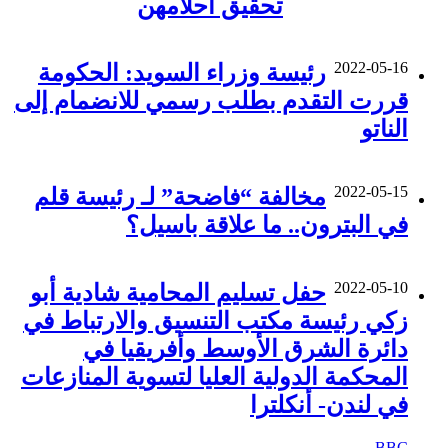
تحقيق أحلامهن
2022-05-16
رئيسة وزراء السويد: الحكومة
قررت التقدم بطلب رسمي للانضمام إلى
الناتو
2022-05-15
مخالفة “فاضحة” لـ رئيسة قلم
في البترون.. ما علاقة باسيل؟
2022-05-10
حفل تسليم المحامية شادية أبو
زكي رئيسة مكتب التنسيق والارتباط في
دائرة الشرق الأوسط وأفريقيا في
المحكمة الدولية العليا لتسوية المنازعات
في لندن- أنكلترا
BBC