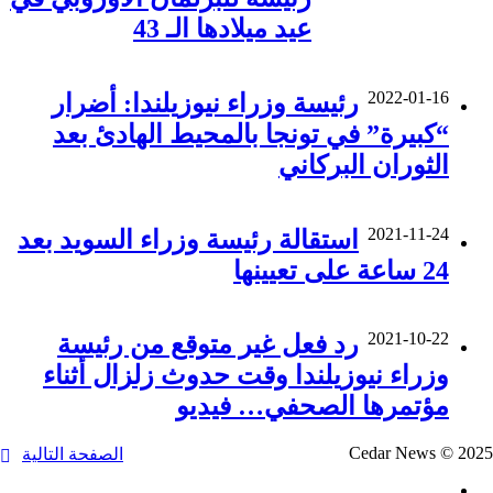
عيد ميلادها الـ 43
2022-01-16
رئيسة وزراء نيوزيلندا: أضرار
“كبيرة” في تونجا بالمحيط الهادئ بعد
الثوران البركاني
2021-11-24
استقالة رئيسة وزراء السويد بعد
24 ساعة على تعيينها
2021-10-22
رد فعل غير متوقع من رئيسة
وزراء نيوزيلندا وقت حدوث زلزال أثناء
مؤتمرها الصحفي… فيديو
Cedar News © 2025
الصفحة التالية
فيسبوك