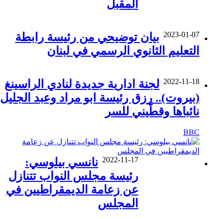
المقبل
2023-01-07
بيان توضيحي من رئيسة رابطة
التعليم الثانوي الرسمي في لبنان
2022-11-18
لجنة ادارية جديدة لنادي الراسينغ
(بيروت).. رزق رئيسة ابو مراد وعبد الجليل
نائباها وقطّيني للسر
BBC
2022-11-17
نانسي بيلوسي:
رئيسة مجلس النواب تتنازل
عن زعامة الديمقراطيين في
المجلس