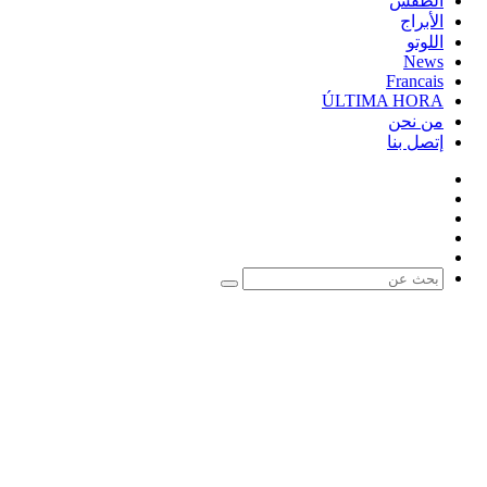
الطقس
الأبراج
اللوتو
News
Francais
ÚLTIMA HORA
من نحن
إتصل بنا
فيسبوك
‫X
‫YouTube
‫TikTok
واتساب
بحث
عن