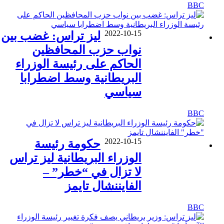
BBC
2022-10-15
ليز تراس: غضب بين
نواب حزب المحافظين
الحاكم على رئيسة الوزراء
البريطانية وسط اضطرابا
سياسي
BBC
2022-10-15
حكومة رئيسة
الوزراء البريطانية ليز تراس
لا تزال في “خطر” –
الفايننشال تايمز
BBC