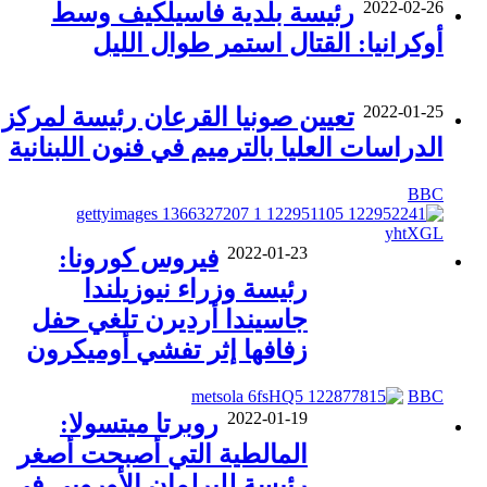
2022-02-26
رئيسة بلدية فاسيلكيف وسط
أوكرانيا: القتال استمر طوال الليل
2022-01-25
تعيين صونيا القرعان رئيسة لمركز
الدراسات العليا بالترميم في فنون اللبنانية
BBC
2022-01-23
فيروس كورونا:
رئيسة وزراء نيوزيلندا
جاسيندا أرديرن تلغي حفل
زفافها إثر تفشي أوميكرون
BBC
2022-01-19
روبرتا ميتسولا:
المالطية التي أصبحت أصغر
رئيسة للبرلمان الأوروبي في