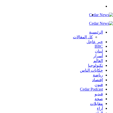
بحث
عن
القائمة
الرئيسية
كل المقالات
خبر عاجل
BBC
لبنان
أسرار
العالم
تكنولوجيا
حكايات الناس
رياضة
إقتصاد
فنون
Cedar Podcast
فيديو
صحة
مقابلات
آراء