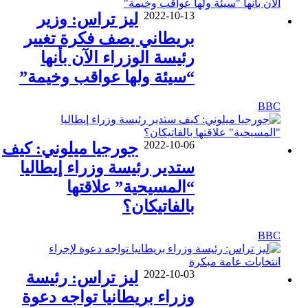
2022-10-13
ليز تراس: وزير
بريطاني يصف فكرة تغيير
رئيسة الوزراء الآن بأنها
“سيئة ولها عواقب وخيمة”
BBC
2022-10-06
جورجيا ميلوني: كيف
ستدير رئيسة وزراء إيطاليا
“المسيحية” علاقتها
بالفاتيكان؟
BBC
2022-10-03
ليز تراس: رئيسة
وزراء بريطانيا تواجه دعوة