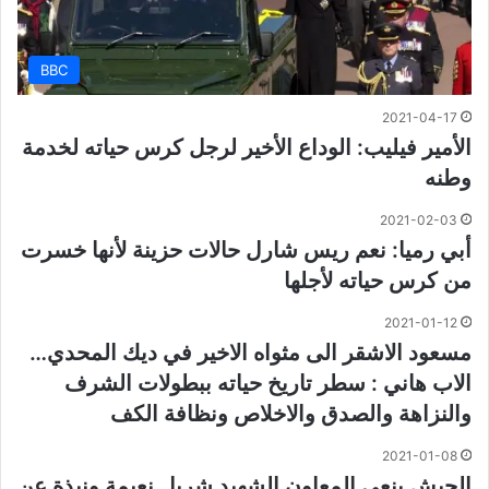
BBC
2021-04-17
الأمير فيليب: الوداع الأخير لرجل كرس حياته لخدمة
وطنه
2021-02-03
أبي رميا: نعم ريس شارل حالات حزينة لأنها خسرت
من كرس حياته لأجلها
2021-01-12
مسعود الاشقر الى مثواه الاخير في ديك المحدي…
الاب هاني : سطر تاريخ حياته ببطولات الشرف
والنزاهة والصدق والاخلاص ونظافة الكف
2021-01-08
الجيش ينعي المعاون الشهيد شربل نعيمة ونبذة عن