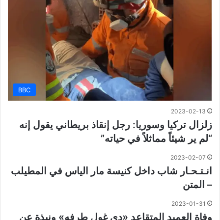
BBC
2023-02-13
زلزال تركيا وسوريا: رجل إنقاذ بريطاني يقول إنه
“لم ير شيئاً مماثلاً في حياته”
2023-02-07
انـتـحـار شاب داخل كنيسة مار الياس في المطيلب
– المتن
2023-01-31
وفاة العميد المتقاعد «دي غول طرفه» ونبذة عن