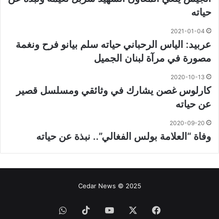
حياته
2021-01-04
عربيد: الياس الرحباني حياته سلم بيانو فرح ونغمة
مصورة في مرآة لبنان الجميل
2020-10-13
كارلوس غصن يشارك في وثائقي ومسلسل قصير
عن حياته
2020-09-20
وفاة “العلامة بولس الفغالي”.. نبذة عن حياته
Cedar News © 2025
فيسبوك
‫X
‫YouTube
‫TikTok
واتساب