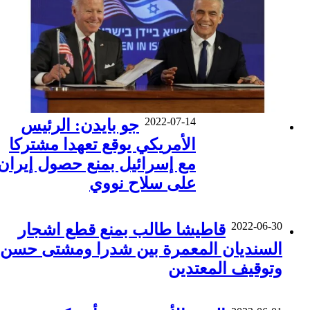
2022-07-14
جو بايدن: الرئيس
الأمريكي يوقع تعهدا مشتركا
مع إسرائيل بمنع حصول إيران
على سلاح نووي
2022-06-30
قاطيشا طالب بمنع قطع اشجار
السنديان المعمرة بين شدرا ومشتى حسن
وتوقيف المعتدين