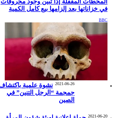
المحطات المقفلة إذا تبين وجود محروقات
في خزاناتها بعد إلزامها بيع كامل الكمية
BBC
2021-06-26
نشوة علمية باكتشاف
جمجمة “الرجل التنين” في
الصين
2021-06-20
حملة إعلانية لهيئة شؤون المرأة