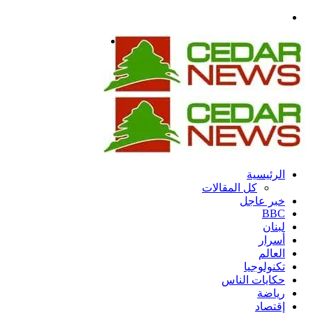
بحث
عن
القائمة
الرئيسية
كل المقالات
خبر عاجل
BBC
لبنان
أسرار
العالم
تكنولوجيا
حكايات الناس
رياضة
إقتصاد