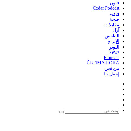
فنون
Cedar Podcast
فيديو
صحة
مقابلات
آراء
الطقس
الأبراج
اللوتو
News
Francais
ÚLTIMA HORA
من نحن
إتصل بنا
فيسبوك
‫X
‫YouTube
‫TikTok
واتساب
بحث
عن