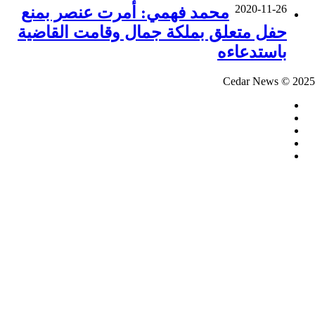
2020-11-26
محمد فهمي: أمرت عنصر بمنع
حفل متعلق بملكة جمال وقامت القاضية
باستدعاءه
Cedar News © 2025
فيسبوك
‫X
‫YouTube
‫TikTok
واتساب
ر
لذهاب
لى
لأعلى