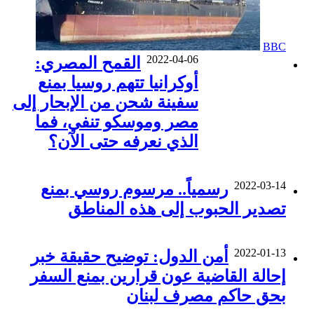
BBC
2022-04-06
القمح المصري:
أوكرانيا تتهم روسيا بمنع
سفينة شحن من الإبحار إلى
مصر وموسكو تنفي، فما
الذي نعرفه حتى الآن؟
2022-03-14
رسمياً.. مرسوم روسي بمنع
تصدير الحبوب إلى هذه المناطق
2022-01-13
أمن الدول: توضيح حقيقة خبر
إحالة القاضية عون قرارين بمنع السفر
بحق حاكم مصرف لبنان