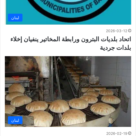
لبنان
2026-03-12
اتحاد بلديات البترون ورابطة المخاتير ينفيان إخلاء
بلدات جردية
لبنان
2026-02-19