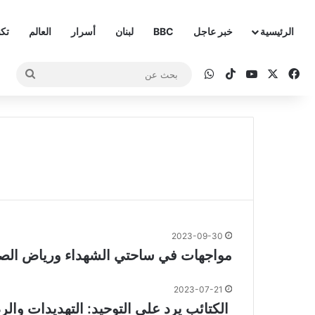
الرئيسية
خبر عاجل
BBC
لبنان
أسرار
العالم
تكن
‫X
فيسبوك
‫YouTube
‫TikTok
واتساب
بحث
عن
2023-09-30
مواجهات في ساحتي الشهداء ورياض الصلح
2023-07-21
الكتائب يرد على التوحيد: التهديدات والرد