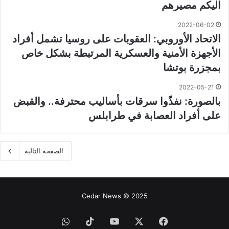
اليكم مصيرهم
2022-06-02
الاتحاد الأوروبي: العقوبات على روسيا تشمل أفراد
الأجهزة الأمنية والعسكرية المرتبطة بشكل خاص
بمجزرة بوتشا
2022-05-21
بالصورة: نفذّوا سرقات بأساليب محترفة.. والقبض
على أفراد العصابة في طرابلس
الصفحة التالية
Cedar News © 2025
فيسبوك
‫X
‫YouTube
‫TikTok
واتساب