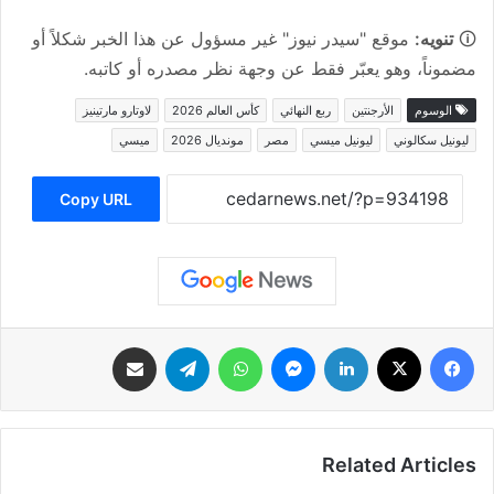
🛈
تنويه:
موقع "سيدر نيوز" غير مسؤول عن هذا الخبر شكلاً أو
مضموناً، وهو يعبّر فقط عن وجهة نظر مصدره أو كاتبه.
الوسوم
الأرجنتين
ربع النهائي
كأس العالم 2026
لاوتارو مارتينيز
ليونيل سكالوني
ليونيل ميسي
مصر
مونديال 2026
ميسي
Copy URL
فيسبوك
‫X
لينكدإن
ماسنجر
واتساب
تيلقرام
مشاركة عبر البريد
Related Articles