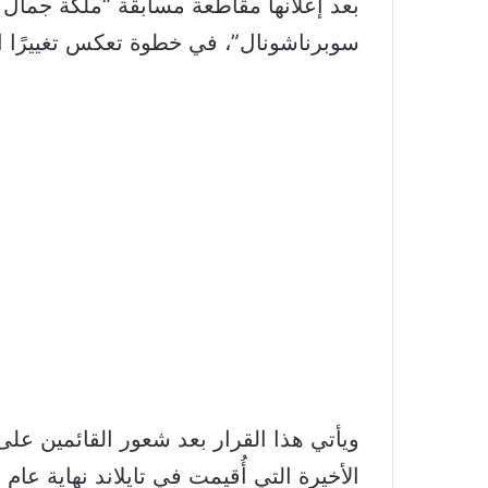
سوبرناشونال”، في خطوة تعكس تغييرًا است
ويأتي هذا القرار بعد شعور القائمين عل
الأخيرة التي أُقيمت في تايلاند نهاية عام 2025، والتي شهدت العديد من الاضطرابات والانتقادات.