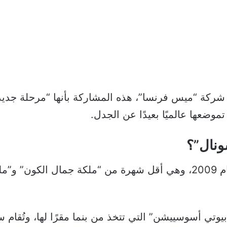
ركة “ميس فرنسا”، هذه المشاركة بأنها “مرحلة جديدة
وضعها عالميًا بعيدًا عن الجدل.
ونال”؟
أُطلقت مسابقة “ميس سوبرناشونال” عام 2009، وهي أقل شهرة من “ملكة
تي أسوسييشن” التي تتخذ من بنما مقرًا لها، وتُقام سنو