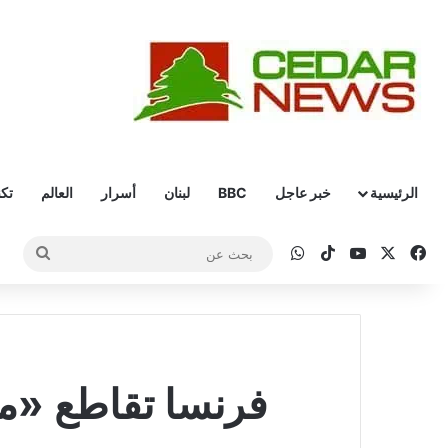
الرئيسية
خبر عاجل
BBC
لبنان
أسرار
العالم
تكن
‫X
فيسبوك
‫YouTube
‫TikTok
واتساب
بحث
عن
فرنسا تقاطع «مل