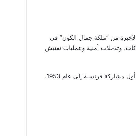
الأخيرة من “ملكة جمال الكون” في
كات، وتدخلات أمنية وعمليات تفتيش
وبهذا القرار، تُنهي فرنسا علاقة امتدت لأكثر من سبعة عقود مع “ملكة جمال الكون”، حيث تعود أول مشاركة فرنسية إلى عام 1953.