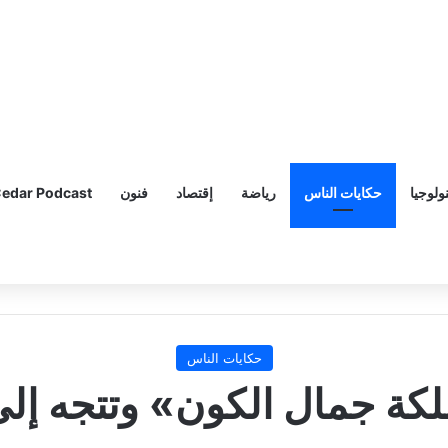
ولوجيا
حكايات الناس
رياضة
إقتصاد
فنون
edar Podcast
حكايات الناس
كة جمال الكون» وتتجه إل