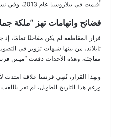
أُقيمت في بيلاروسيا عام 2013، وفي نسخة 2025، فازت البرازيلية إدواردا براوم باللقب.
فضائح واتهامات تهز “ملكة جما
قرار المقاطعة لم يكن مفاجئًا تمامًا، 
تايلاند، من بينها شبهات تزوير في الت
مفاجئة، وهذه الأحداث دفعت “ميس فرنسا
ورغم هذا التاريخ الطويل، لم تفز باللقب سو