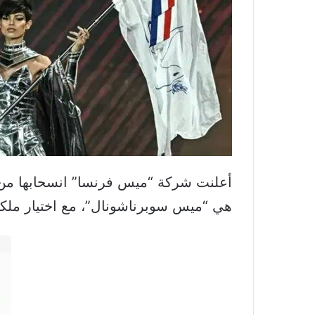
أعلنت شركة “ميس فرنسا” انسحابها من 
هي “ميس سوبرناشونال”، مع اختيار ملكة جمال فرنسا 2024، إي