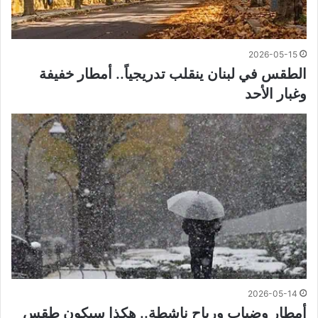
2026-05-15
الطقس في لبنان ينقلب تدريجياً.. أمطار خفيفة
وغبار الأحد
2026-05-14
أمطار وضباب ورياح ناشطة.. هكذا سيكون طقس