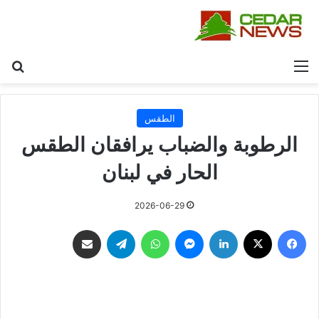
القائمة
بح
الطقس
الرطوبة والضباب يرافقان الطقس
الحار في لبنان
2026-06-29
فيسبوك
‫X
لينكدإن
ماسنجر
واتساب
تيلقرام
مشاركة عبر البريد