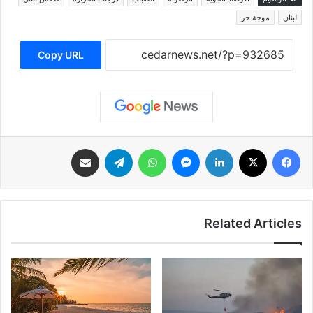
لبنان
موجة حر
Copy URL
فيسبوك
‫X
لينكدإن
ماسنجر
واتساب
تيلقرام
مشاركة عبر البريد
Related Articles