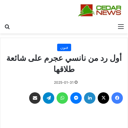
القائمة
بح
فنون
أول رد من نانسي عجرم على شائعة
طلاقها
2025-01-31
فيسبوك
‫X
لينكدإن
ماسنجر
واتساب
تيلقرام
مشاركة عبر البريد