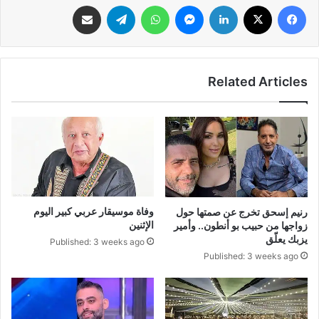
فيسبوك
‫X
لينكدإن
ماسنجر
واتساب
تيلقرام
مشاركة عبر البريد
Related Articles
وفاة موسيقار عربي كبير اليوم
رنيم إسحق تخرج عن صمتها حول
الإثنين
زواجها من حبيب بو أنطون.. وأمير
يزبك يعلّق
Published: 3 weeks ago
Published: 3 weeks ago