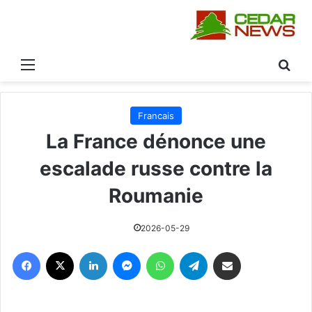
 عن
القائمة
Francais
La France dénonce une
escalade russe contre la
Roumanie
2026-05-29
فيسبوك
‫X
لينكدإن
ماسنجر
واتساب
تيلقرام
مشاركة عبر البريد