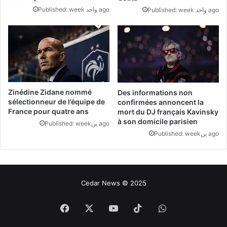
Published: week واحد ago
Published: week واحد ago
Zinédine Zidane nommé
Des informations non
sélectionneur de l’équipe de
confirmées annoncent la
France pour quatre ans
mort du DJ français Kavinsky
à son domicile parisien
Published: weekين ago
Published: weekين ago
Cedar News © 2025
فيسبوك
‫X
‫YouTube
‫TikTok
واتساب