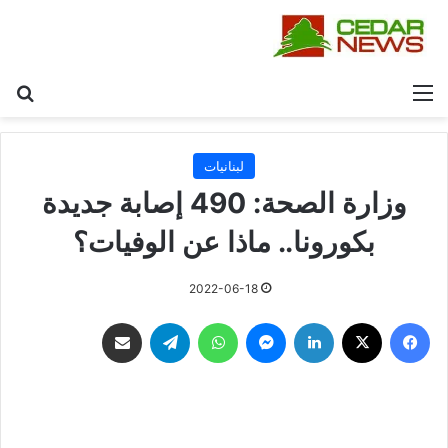
القائمة
بح
لبنانيات
وزارة الصحة: 490 إصابة جديدة
بكورونا.. ماذا عن الوفيات؟
2022-06-18
فيسبوك
‫X
لينكدإن
ماسنجر
واتساب
تيلقرام
مشاركة عبر البريد