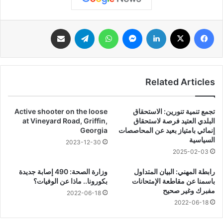
فيسبوك
‫X
لينكدإن
ماسنجر
واتساب
تيلقرام
مشاركة عبر البريد
Related Articles
تجمع تنمية تنورين: الاستحقاق
Active shooter on the loose
البلدي العتيد فرصة لاستحقاق
at Vineyard Road, Griffin,
إنمائي بامتياز بعيد عن المحاصصات
Georgia
السياسية
2023-12-30
2025-02-03
رابطة المهني: البيان المتداول
وزارة الصحة: 490 إصابة جديدة
باسمنا عن مقاطعة الإمتحانات
بكورونا.. ماذا عن الوفيات؟
مفبرك وغير صحيح
2022-06-18
2022-06-18