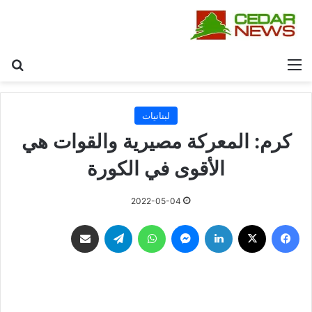
القائمة
بح
لبنانيات
كرم: المعركة مصيرية والقوات هي
الأقوى في الكورة
2022-05-04
فيسبوك
‫X
لينكدإن
ماسنجر
واتساب
تيلقرام
مشاركة عبر البريد