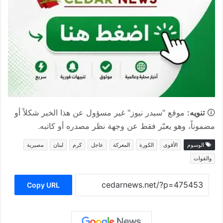
🛈
تنويه:
موقع "سيدر نيوز" غير مسؤول عن هذا الخبر شكلاً أو
مضموناً، وهو يعبّر فقط عن وجهة نظر مصدره أو كاتبه.
الوسوم
الأقوى
الكورة
المعركة
عاجل
كرم
لبنان
مصيرية
والقوات
Copy URL