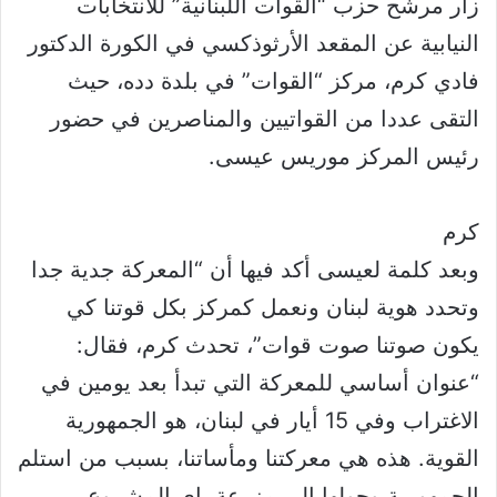
زار مرشح حزب “القوات اللبنانية” للانتخابات
النيابية عن المقعد الأرثوذكسي في الكورة الدكتور
فادي كرم، مركز “القوات” في بلدة دده، حيث
التقى عددا من القواتيين والمناصرين في حضور
رئيس المركز موريس عيسى.
كرم
وبعد كلمة لعيسى أكد فيها أن “المعركة جدية جدا
وتحدد هوية لبنان ونعمل كمركز بكل قوتنا كي
يكون صوتنا صوت قوات”، تحدث كرم، فقال:
“عنوان أساسي للمعركة التي تبدأ بعد يومين في
الاغتراب وفي 15 أيار في لبنان، هو الجمهورية
القوية. هذه هي معركتنا ومأساتنا، بسبب من استلم
الجمهورية وحولها إلى مزرعة، اي المشروع