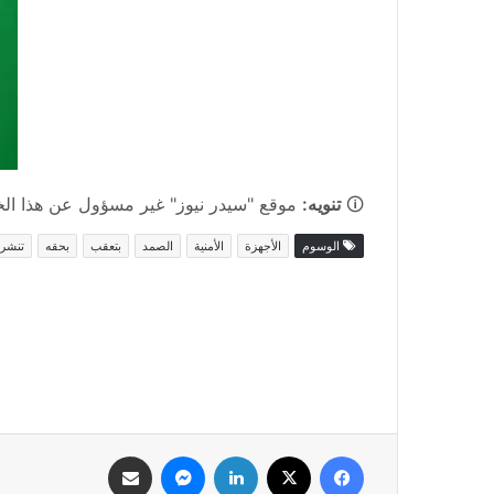
🛈
تنويه:
موقع "سيدر نيوز" غير مسؤول عن هذا الخبر
الوسوم
الأجهزة
الأمنية
الصمد
بتعقب
بحقه
تنشر
فيسبوك
‫X
لينكدإن
ماسنجر
مشاركة عبر البريد