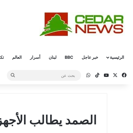
الرئيسية
خبر عاجل
BBC
لبنان
أسرار
العالم
تكن
‫X
فيسبوك
‫YouTube
‫TikTok
واتساب
بحث
عن
الصمد يطالب الأجهز