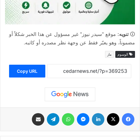
🛈
تنويه:
موقع "سيدر نيوز" غير مسؤول عن هذا الخبر شكلاً أو
مضموناً، وهو يعبّر فقط عن وجهة نظر مصدره أو كاتبه.
الوسوم
ماز
Copy URL
فيسبوك
‫X
لينكدإن
ماسنجر
واتساب
تيلقرام
مشاركة عبر البريد