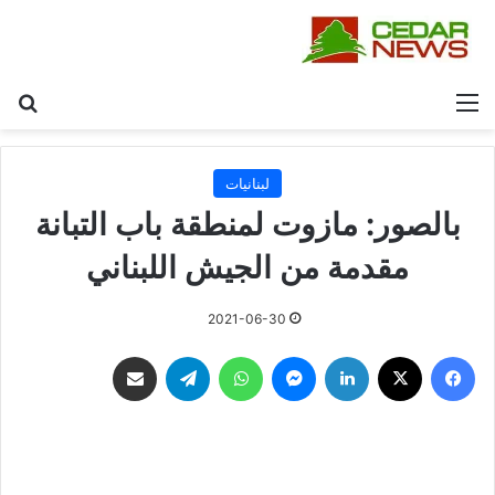
القائمة
بح
لبنانيات
بالصور: مازوت لمنطقة باب التبانة
مقدمة من الجيش اللبناني
2021-06-30
فيسبوك
‫X
لينكدإن
ماسنجر
واتساب
تيلقرام
مشاركة عبر البريد