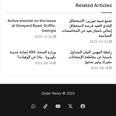
Related Articles
تجمع تنمية تنورين: الاستحقاق
Active shooter on the loose
البلدي العتيد فرصة لاستحقاق
at Vineyard Road, Griffin,
إنمائي بامتياز بعيد عن المحاصصات
Georgia
السياسية
2023-12-30
2025-02-03
رابطة المهني: البيان المتداول
وزارة الصحة: 490 إصابة جديدة
باسمنا عن مقاطعة الإمتحانات
بكورونا.. ماذا عن الوفيات؟
مفبرك وغير صحيح
2022-06-18
2022-06-18
Cedar News © 2025
فيسبوك
‫X
‫YouTube
‫TikTok
واتساب