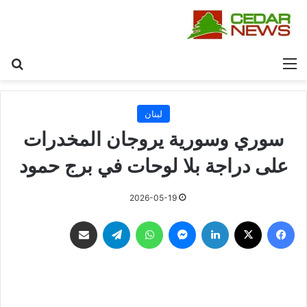
القائمة
بح
لبنان
سوري وسورية يروجان المخدرات
على دراجة بلا لوحات في برج حمود
2026-05-19
فيسبوك
‫X
لينكدإن
ماسنجر
واتساب
تيلقرام
مشاركة عبر البريد