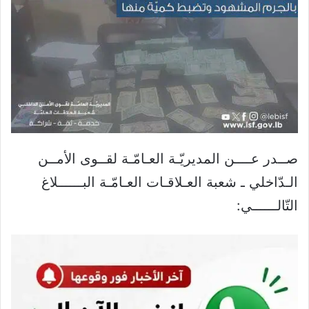
صــدر عــــن المديريّـة العـامّـة لقــوى الأمــن
الـدّاخلي ـ شعبة العـلاقـات العـامّـة البــــــلاغ
التّالــــــي: