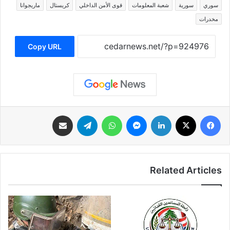
سوري
سورية
شعبة المعلومات
قوى الأمن الداخلي
كريستال
ماريجوانا
مخدرات
Copy URL
فيسبوك
‫X
لينكدإن
ماسنجر
واتساب
تيلقرام
مشاركة عبر البريد
Related Articles