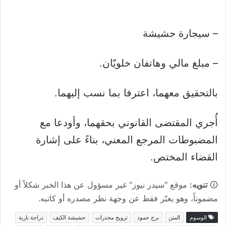
– سيجارة حشيشة
– مبلغ مالي وهاتفان خلويّان.
بالتحقيق معهما، اعترفا بما نسب إليهما.
أُجري المقتضى القانوني بحقهما، وأودعا مع
المضبوطات المرجع المعني، بناءً على إشارة
القضاء المختص.
🛈
تنويه:
موقع "سيدر نيوز" غير مسؤول عن هذا الخبر شكلاً أو
مضموناً، وهو يعبّر فقط عن وجهة نظر مصدره أو كاتبه.
الوسوم
المتن
برج حمود
ترويج مخدرات
حشيشة الكيف
دراجة نارية