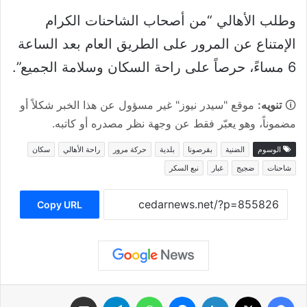
وطلب الأهالي “من أصحاب الشاحنات الكرام
الإمتناع عن المرور على الطريق العام بعد الساعة
6 مساءً، حرصاً على راحة السكان وسلامة الجميع”.
🛈
تنويه:
موقع "سيدر نيوز" غير مسؤول عن هذا الخبر شكلاً أو
مضموناً، وهو يعبّر فقط عن وجهة نظر مصدره أو كاتبه.
الوسوم
الضنية
بقرصونا
بلدية
حركة مرور
راحة الأهالي
سكان
شاحنات
ضجيج
غبار
نبع السكر
Copy URL
فيسبوك
‫X
لينكدإن
ماسنجر
واتساب
تيلقرام
مشاركة عبر البريد