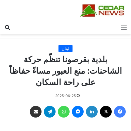
القائمة
بح
لبنان
بلدية بقرصونا تنظّم حركة
الشاحنات: منع العبور مساءً حفاظاً
على راحة السكان
2025-06-25
فيسبوك
‫X
لينكدإن
ماسنجر
واتساب
تيلقرام
مشاركة عبر البريد