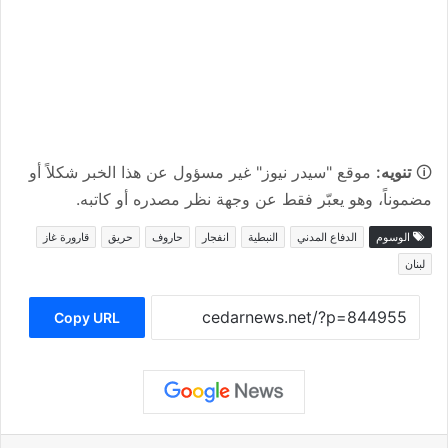
🛈
تنويه:
موقع "سيدر نيوز" غير مسؤول عن هذا الخبر شكلاً أو
مضموناً، وهو يعبّر فقط عن وجهة نظر مصدره أو كاتبه.
الوسوم
الدفاع المدني
النبطية
انفجار
حاروف
حريق
قارورة غاز
لبنان
Copy URL