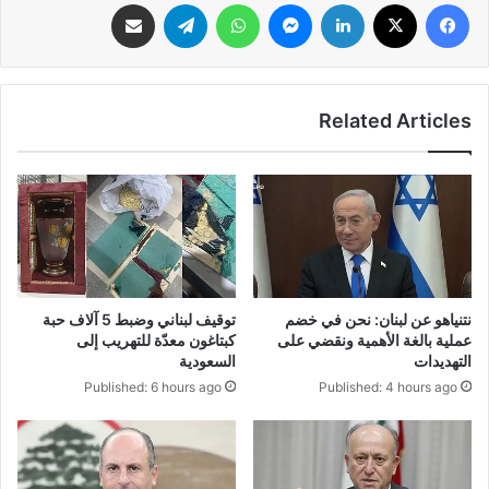
فيسبوك
‫X
لينكدإن
ماسنجر
واتساب
تيلقرام
مشاركة عبر البريد
Related Articles
نتنياهو عن لبنان: نحن في خضم
توقيف لبناني وضبط 5 آلاف حبة
عملية بالغة الأهمية ونقضي على
كبتاغون معدّة للتهريب إلى
التهديدات
السعودية
Published: 6 hours ago
Published: 4 hours ago