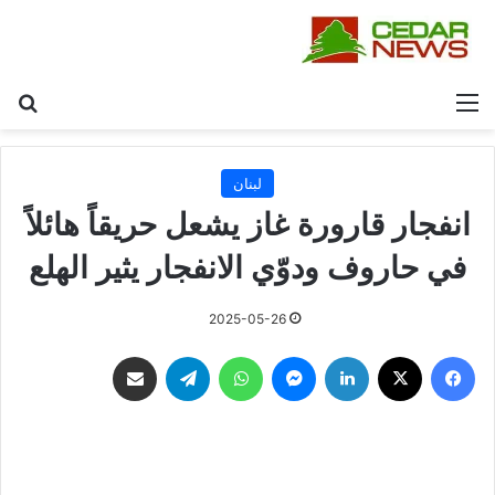
القائمة
بح
لبنان
انفجار قارورة غاز يشعل حريقاً هائلاً
في حاروف ودوّي الانفجار يثير الهلع
2025-05-26
فيسبوك
‫X
لينكدإن
ماسنجر
واتساب
تيلقرام
مشاركة عبر البريد