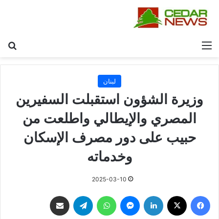
القائمة
بح
لبنان
وزيرة الشؤون استقبلت السفيرين
المصري والإيطالي واطلعت من
حبيب على دور مصرف الإسكان
وخدماته
2025-03-10
فيسبوك
‫X
لينكدإن
ماسنجر
واتساب
تيلقرام
مشاركة عبر البريد