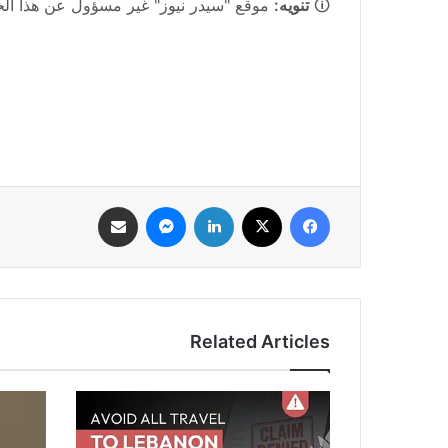
🛈
تنويه:
موقع "سيدر نيوز" غير مسؤول عن هذا الخبر
فيسبوك
‫X
لينكدإن
ماسنجر
مشاركة عبر البريد
Related Articles