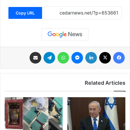
Copy URL
فيسبوك
‫X
لينكدإن
ماسنجر
واتساب
تيلقرام
مشاركة عبر البريد
Related Articles