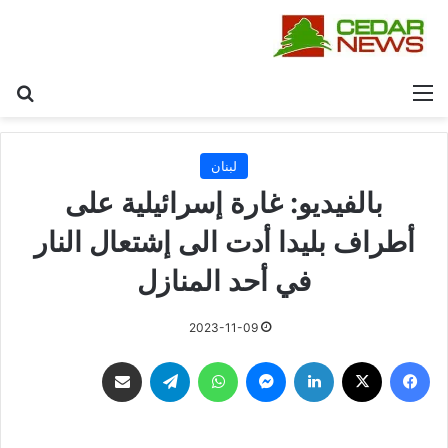
القائمة
بح
لبنان
بالفيديو: غارة إسرائيلية على
أطراف بليدا أدت الى إشتعال النار
في أحد المنازل
2023-11-09
فيسبوك
‫X
لينكدإن
ماسنجر
واتساب
تيلقرام
مشاركة عبر البريد