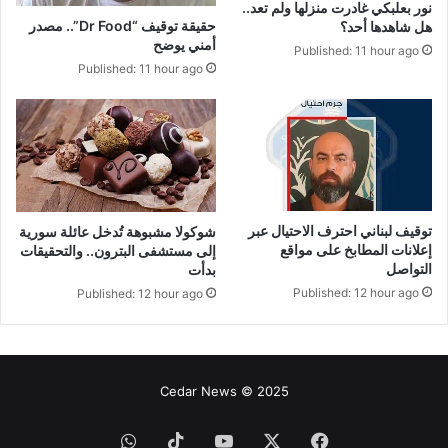
نور بعلبكي غادرت منزلها ولم تعد..
حقيقة توقيف “Dr Food”.. مصدر
هل شاهدها أحد؟
أمني يوضح
Published: 11 hour ago
Published: 11 hour ago
توقيف لبناني احترف الاحتيال عبر
شوكولا مشبوهة تُدخل عائلة سورية
إعلانات المطابخ على مواقع
إلى مستشفى البترون.. والتحقيقات
التواصل
بدأت
Published: 12 hour ago
Published: 12 hour ago
Cedar News © 2025
فيسبوك
‫X
‫YouTube
‫TikTok
واتساب