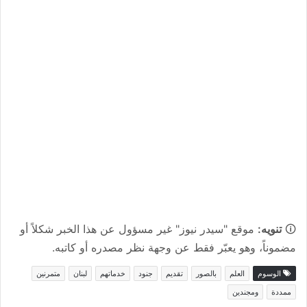
🛈
تنويه:
موقع "سيدر نيوز" غير مسؤول عن هذا الخبر شكلاً أو
مضموناً، وهو يعبّر فقط عن وجهة نظر مصدره أو كاتبه.
الوسوم
العلم
بالصور
تقديم
جنود
خدماتهم
لبنان
متمرنين
ممددة
ومجندين