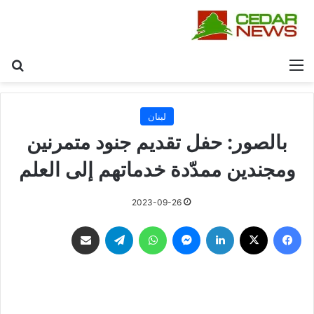
القائمة
بح
لبنان
بالصور: حفل تقديم جنود متمرنين
ومجندين ممدّدة خدماتهم إلى العلم
2023-09-26
فيسبوك
‫X
لينكدإن
ماسنجر
واتساب
تيلقرام
مشاركة عبر البريد