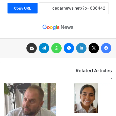
Copy URL
فيسبوك
‫X
لينكدإن
ماسنجر
واتساب
تيلقرام
مشاركة عبر البريد
Related Articles