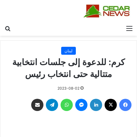
القائمة
بح
لبنان
كرم: للدعوة إلى جلسات انتخابية
متتالية حتى انتخاب رئيس
2023-08-02
فيسبوك
‫X
لينكدإن
ماسنجر
واتساب
تيلقرام
مشاركة عبر البريد