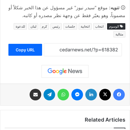
🛈
تنويه:
موقع "سيدر نيوز" غير مسؤول عن هذا الخبر شكلاً أو
مضموناً، وهو يعبّر فقط عن وجهة نظر مصدره أو كاتبه.
الوسوم
انتخاب
انتخابية
جلسات
رئيس
كرم
لبنان
للدعوة
متتالية
Copy URL
فيسبوك
‫X
لينكدإن
ماسنجر
واتساب
تيلقرام
مشاركة عبر البريد
Related Articles