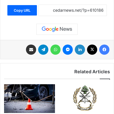
Copy URL
فيسبوك
‫X
لينكدإن
ماسنجر
واتساب
تيلقرام
مشاركة عبر البريد
Related Articles