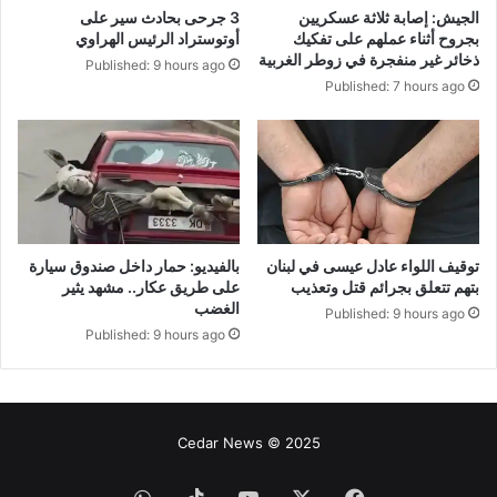
الجيش: إصابة ثلاثة عسكريين
3 جرحى بحادث سير على
بجروح أثناء عملهم على تفكيك
أوتوستراد الرئيس الهراوي
ذخائر غير منفجرة في زوطر الغربية
Published: 9 hours ago
Published: 7 hours ago
توقيف اللواء عادل عيسى في لبنان
بالفيديو: حمار داخل صندوق سيارة
بتهم تتعلق بجرائم قتل وتعذيب
على طريق عكار.. مشهد يثير
الغضب
Published: 9 hours ago
Published: 9 hours ago
Cedar News © 2025
فيسبوك
‫X
‫YouTube
‫TikTok
واتساب