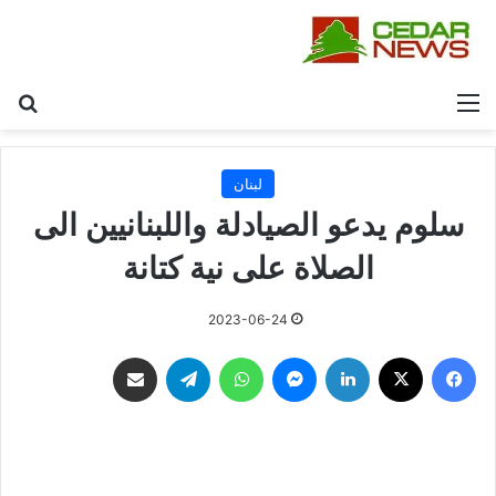
القائمة
بح
لبنان
سلوم يدعو الصيادلة واللبنانيين الى
الصلاة على نية كتانة
2023-06-24
فيسبوك
‫X
لينكدإن
ماسنجر
واتساب
تيلقرام
مشاركة عبر البريد