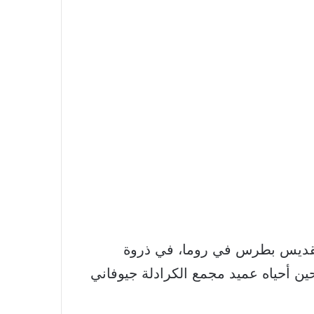
202) قداس عيد الفصح في ساحة القديس بطرس في روما، في ذروة
ين أحياه عميد مجمع الكرادلة جيوفاني