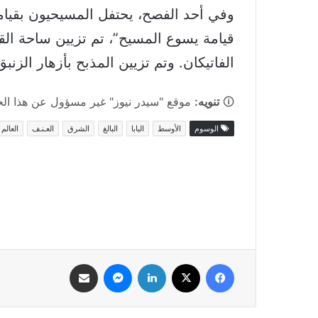
وفي أحد الفصح، يحتفل المسيحيون بقيامة
الفاتيكان. وتم تزيين المذبح بأزهار الزن
🛈
تنويه:
موقع "سيدر نيوز" غير مسؤول عن هذا الخبر
الوسوم
الأوسط
البابا
البالغ
الشرق
العـنـف
العالم
فيسبوك
‫X
لينكدإن
ماسنجر
مشاركة عبر البريد