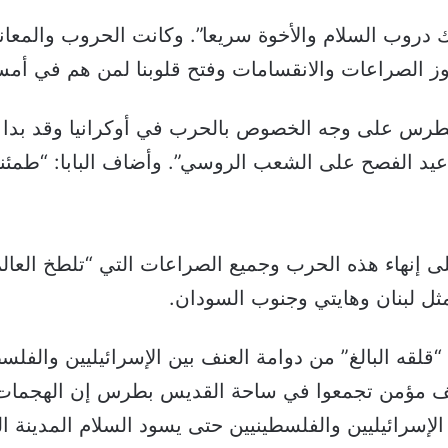
ك دروب السلام والأخوة سريعا”. وكانت الحروب والمعان
جاوز الصراعات والانقسامات وفتح قلوبنا لمن هم في أمس
بطرس على وجه الخصوص بالحرب في أوكرانيا وقد بدا عل
يد الفصح على الشعب الروسي”. وأضاف البابا: “طمئنو
لى إنهاء هذه الحرب وجميع الصراعات التي “تلطخ العالم
ثل لبنان وهايتي وجنوب السودان.
لقه البالغ” من دوامة العنف بين الإسرائيليين والفلس
 البـابا في عظة الفصح أمام 100 ألف مؤمن تجمعوا في ساحة القديس بطرس إن
لإسرائيليين والفلسطينيين حتى يسود السلام المدينة ا