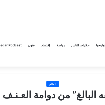
ولوجيا
حكايات الناس
رياضة
إقتصاد
فنون
edar Podcast
العالم
قه البالغ” من دوامة العـنـ