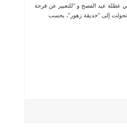
ي عطلة عيد الفصح و “للتعبير عن فرحة
 35 ألف زهرة ونبات من هولندا وتحولت إلى “حديقة زهور”، بحسب