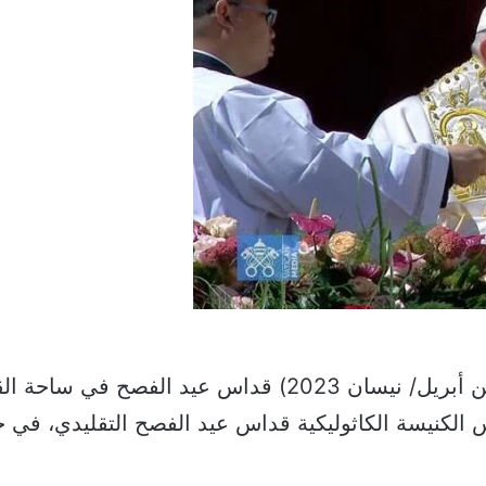
أحيا البابا فرنسيس اليوم الأحد (التاسع من أبريل/ نيسان 3
الكنيسة الكاثوليكية قداس عيد الفصح التقليدي، في ح