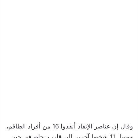
وقال إن عناصر الإنقاذ أنقذوا 16 من أفراد الطاقم،
ووصل 11 شخصا آخرين إلى قارب نجاة، في حين