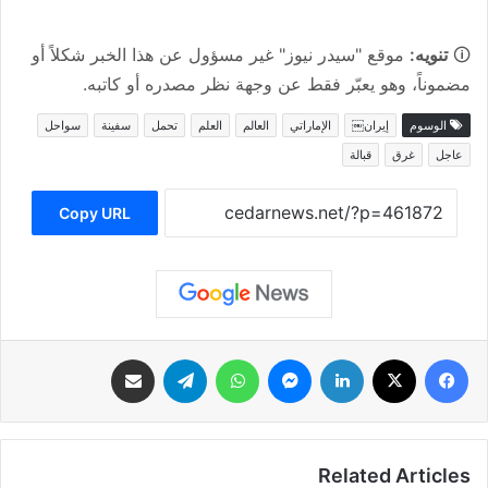
🛈
تنويه:
موقع "سيدر نيوز" غير مسؤول عن هذا الخبر شكلاً أو
مضموناً، وهو يعبّر فقط عن وجهة نظر مصدره أو كاتبه.
الوسوم
إيران￼
الإماراتي
العالم
العلم
تحمل
سفينة
سواحل
عاجل
غرق
قبالة
Copy URL
فيسبوك
‫X
لينكدإن
ماسنجر
واتساب
تيلقرام
مشاركة عبر البريد
Related Articles