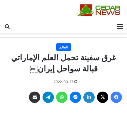
القائمة
بح
العالم
غرق سفينة تحمل العلم الإماراتي
قبالة سواحل إيران￼
2022-03-17
فيسبوك
‫X
لينكدإن
ماسنجر
واتساب
تيلقرام
مشاركة عبر البريد