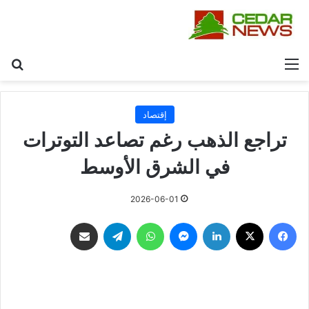
القائمة
بح
إقتصاد
تراجع الذهب رغم تصاعد التوترات
في الشرق الأوسط
2026-06-01
فيسبوك
‫X
لينكدإن
ماسنجر
واتساب
تيلقرام
مشاركة عبر البريد