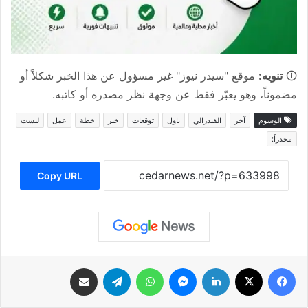
🛈
تنويه:
موقع "سيدر نيوز" غير مسؤول عن هذا الخبر شكلاً أو
مضموناً، وهو يعبّر فقط عن وجهة نظر مصدره أو كاتبه.
الوسوم
آخر
الفيدرالي
باول
توقعات
خبر
خطة
عمل
ليست
محذراً:
Copy URL
فيسبوك
‫X
لينكدإن
ماسنجر
واتساب
تيلقرام
مشاركة عبر البريد