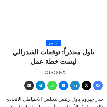
آخر خبر
باول محذراً: توقعات الفيدرالي
ليست خطة عمل
2023-09-20
فيسبوك
‫X
لينكدإن
ماسنجر
واتساب
تيلقرام
مشاركة عبر البريد
حذر جيروم باول رئيس مجلس الاحتياطي الاتحادي