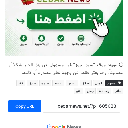
🛈
تنويه:
موقع "سيدر نيوز" غير مسؤول عن هذا الخبر شكلاً أو
مضموناً، وهو يعبّر فقط عن وجهة نظر مصدره أو كاتبه.
الوسوم
اتمنى
اطلاق
الجيش
تحقيقا
سيارة
صادق
قائد
لبناني
واصــابة
وضاح
يفتح
Copy URL