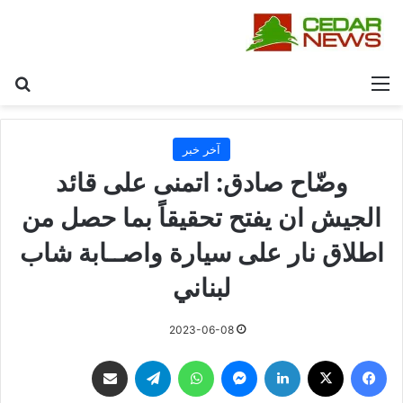
القائمة
بح
آخر خبر
وضّاح صادق: اتمنى على قائد
الجيش ان يفتح تحقيقاً بما حصل من
اطلاق نار على سيارة واصــابة شاب
لبناني
2023-06-08
فيسبوك
‫X
لينكدإن
ماسنجر
واتساب
تيلقرام
مشاركة عبر البريد