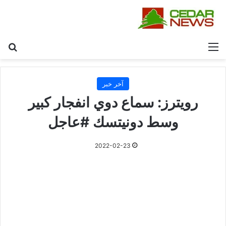
القائمة
بح
آخر خبر
رويترز: سماع دوي انفجار كبير
وسط دونيتسك #عاجل
2022-02-23