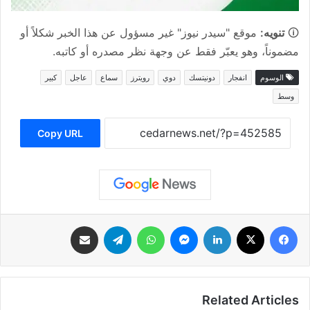
🛈
تنويه:
موقع "سيدر نيوز" غير مسؤول عن هذا الخبر شكلاً أو
مضموناً، وهو يعبّر فقط عن وجهة نظر مصدره أو كاتبه.
الوسوم
انفجار
دونيتسك
دوي
رويترز
سماع
عاجل
كبير
وسط
Copy URL
فيسبوك
‫X
لينكدإن
ماسنجر
واتساب
تيلقرام
مشاركة عبر البريد
Related Articles