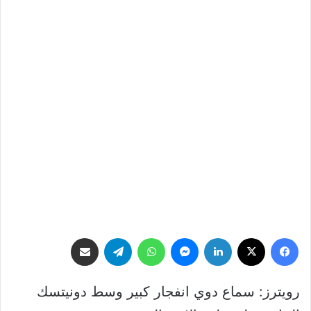
فيسبوك
‫X
لينكدإن
ماسنجر
واتساب
تيلقرام
مشاركة عبر البريد
رويترز: سماع دوي انفجار كبير وسط دونيتسك