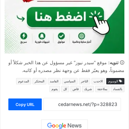
🛈
تنويه:
موقع "سيدر نيوز" غير مسؤول عن هذا الخبر شكلاً أو
مضموناً، وهو يعبّر فقط عن وجهة نظر مصدره أو كاتبه.
الوسوم
الاحدب
التاجر
السياسي
الفاسد
المحتكر
المدعوم
بالفساد
بملاحقة
شريك
قاض
كل
يقوم
Copy URL