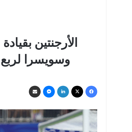
الأرجنتين بقياد
وسويسرا لربع نهائ
فيسبوك
‫X
لينكدإن
ماسنجر
مشاركة عبر البريد