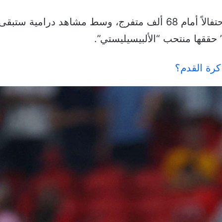
وألقى لاعبو الأرجنتين ميسي في الهواء احتفالاً أمام 68 ألف متفرج
 حققها منتحب “الألبيسيليستي”.
كرة القدم؟