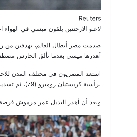
Reuters
لاعبو الأرجنتين يلقون ميسي في الهواء احتف
أهدرها ميسي بعدما تألق الحارس مصطفى 
استعد المصريون في مختلف المدن للاحتف
برأسية كريستيان روميرو (79)، ثم تسديدة رائعة لميسي انفجرت في سقف المرمى (83).
وبعد أن أهدر البديل عمر مرموش فرصة للانف