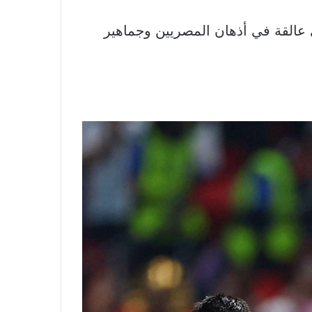
، وسط مشاهد درامية ستبقى عالقة في أذهان المصريين وجماهير