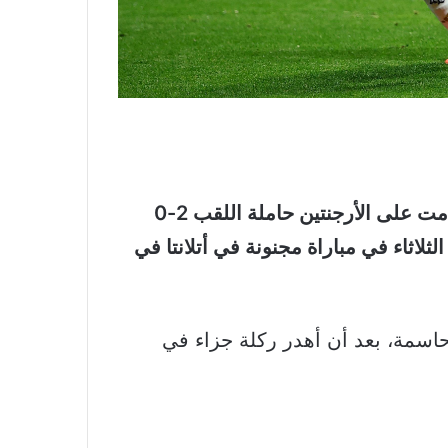
اعتقدت مصر انها ستفجر واحدة من أضخم المفاجآت في تاريخ كأس العالم لكرة القدم، بعدما تقدمت على الأرجنتين حاملة اللقب 2-0
تى الدقيقة 79، لكن ليونيل ميسي ورفاقه كان لهم رأي آخر بقلبهم الطاولة على “الفراعنة” 3-2 الثلاثاء في مباراة مجنونة في أتلانتا في
حاسمة، بعد أن أهدر ركلة جزاء في