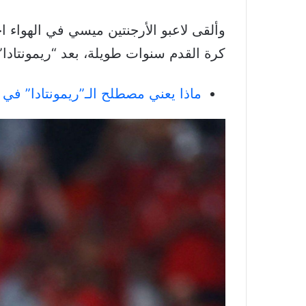
كرة القدم سنوات طويلة، بعد “ريمونتادا”
ماذا يعني مصطلح الـ”ريمونتادا” في 