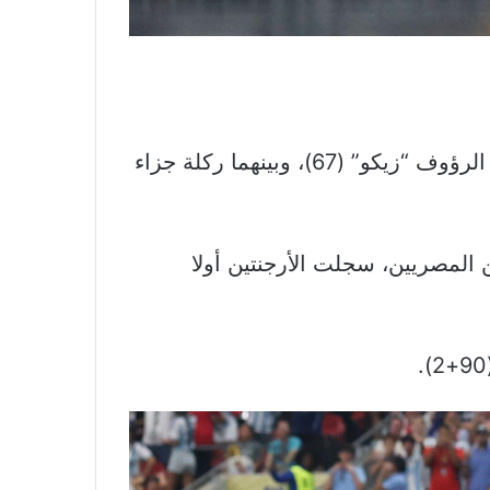
صدمت مصر أبطال العالم، بهدفين من رأسية المدافع ياسر إبراهيم (15) والمتألق مصطفى عبد الرؤوف “زيكو” (67)، وبينهما ركلة جزاء
المصريين، سجلت الأرجنتين أولا