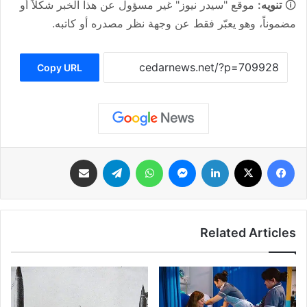
🛈
تنويه:
موقع "سيدر نيوز" غير مسؤول عن هذا الخبر شكلاً أو
مضموناً، وهو يعبّر فقط عن وجهة نظر مصدره أو كاتبه.
Copy URL
فيسبوك
‫X
لينكدإن
ماسنجر
واتساب
تيلقرام
مشاركة عبر البريد
Related Articles