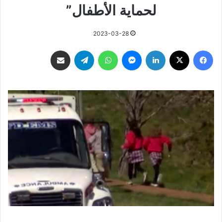
لحماية الأطفال”
2023-03-28
فيسبوك
‫X
لينكدإن
ماسنجر
واتساب
تيلقرام
مشاركة عبر البريد