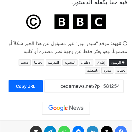
فيه حقا يكفله الدستور.
🛈
تنويه:
موقع "سيدر نيوز" غير مسؤول عن هذا الخبر شكلاً أو
مضموناً، وهو يعبّر فقط عن وجهة نظر مصدره أو كاتبه.
الوسوم
إطلاق
الأطفال
المحبوبة
المدرسة
بحياتها
ضحت
لحماية
مديرة
ناشفيلد:
Copy URL
فيسبوك
‫X
لينكدإن
ماسنجر
واتساب
تيلقرام
مشاركة عبر البريد