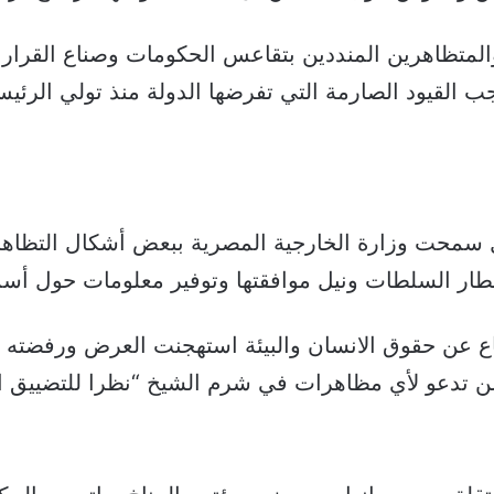
المتظاهرين المنددين بتقاعس الحكومات وصناع القرا
وجب القيود الصارمة التي تفرضها الدولة منذ تولي الر
ول سمحت وزارة الخارجية المصرية ببعض أشكال التظاه
ر السلطات ونيل موافقتها وتوفير معلومات حول أسما
عن حقوق الانسان والبيئة استهجنت العرض ورفضته واعت
ا لن تدعو لأي مظاهرات في شرم الشيخ “نظرا للتضييق ا