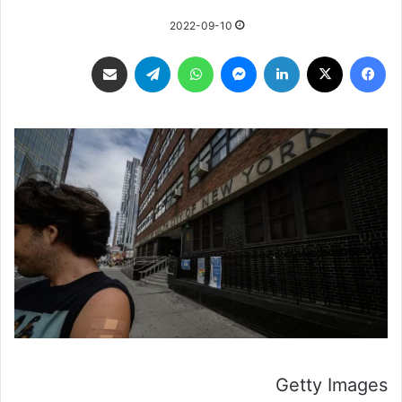
2022-09-10
فيسبوك
‫X
لينكدإن
ماسنجر
واتساب
تيلقرام
مشاركة عبر البريد
Getty Images