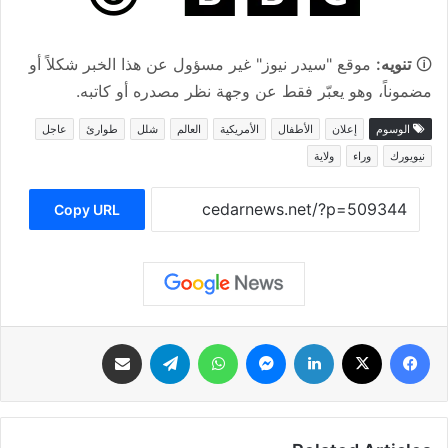
🛈
تنويه:
موقع "سيدر نيوز" غير مسؤول عن هذا الخبر شكلاً أو
مضموناً، وهو يعبّر فقط عن وجهة نظر مصدره أو كاتبه.
الوسوم
إعلان
الأطفال
الأمريكية
العالم
شلل
طوارئ
عاجل
نيويورك
وراء
ولاية
Copy URL
فيسبوك
‫X
لينكدإن
ماسنجر
واتساب
تيلقرام
مشاركة عبر البريد