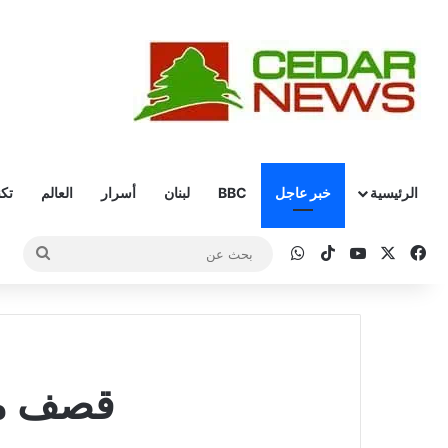
الرئيسية
خبر عاجل
BBC
لبنان
أسرار
العالم
تكن
‫X
فيسبوك
‫YouTube
‫TikTok
واتساب
بحث
عن
قصف مد