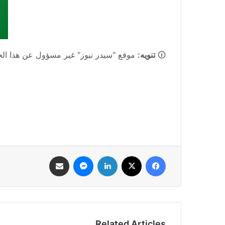
🛈
تنويه:
موقع "سيدر نيوز" غير مسؤول عن هذا الخبر
فيسبوك
‫X
لينكدإن
ماسنجر
مشاركة عبر البريد
Related Articles