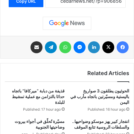
Copy URL
فيسبوك
‫X
لينكدإن
ماسنجر
واتساب
تيلقرام
مشاركة عبر البريد
Related Articles
الحوثيون يطلقون 3 صواريخ
قذيفة من دبابة “ميركافا” باتجاه
باليستية ومسيّرتين باتجاه مأرب في
حداثا بالتزامن مع عملية تمشيط
اليمن
للبلدة
Published: 17 hour ago
Published: 16 hour ago
انفجار كبير يهز موسكو وضواحيها..
مسيّرة تُحلّق في أجواء بيروت
والسلطات الروسية تتابع الموقف
وضاحيتها الجنوبية