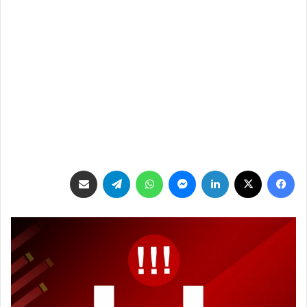
فيسبوك
‫X
لينكدإن
ماسنجر
واتساب
تيلقرام
مشاركة عبر البريد