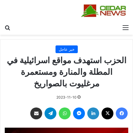
القائمة
بح
خبر عاجل
الحزب استهدف مواقع اسرائيلية في
المطلة والمنارة ومستعمرة
مرغليوت بالصواريخ
2023-11-10
فيسبوك
‫X
لينكدإن
ماسنجر
واتساب
تيلقرام
مشاركة عبر البريد