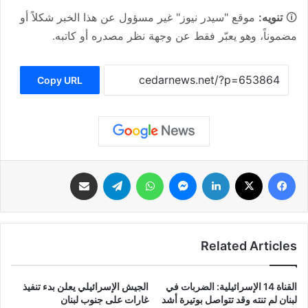
🛈
تنويه:
موقع "سيدر نيوز" غير مسؤول عن هذا الخبر شكلاً أو
مضموناً، وهو يعبّر فقط عن وجهة نظر مصدره أو كاتبه.
Copy URL
فيسبوك
‫X
لينكدإن
ماسنجر
واتساب
تيلقرام
مشاركة عبر البريد
Related Articles
‏القناة 14 الإسرائيلية: الضربات في
الجيش الإسرائيلي يعلن بدء تنفيذ
لبنان لم تنته وقد تتواصل بوتيرة أشد
غارات على جنوب لبنان