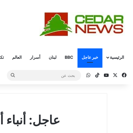
الرئيسية
خبر عاجل
BBC
لبنان
أسرار
العالم
تكن
‫X
فيسبوك
‫YouTube
‫TikTok
واتساب
بحث
عن
عاجل: أنباء 