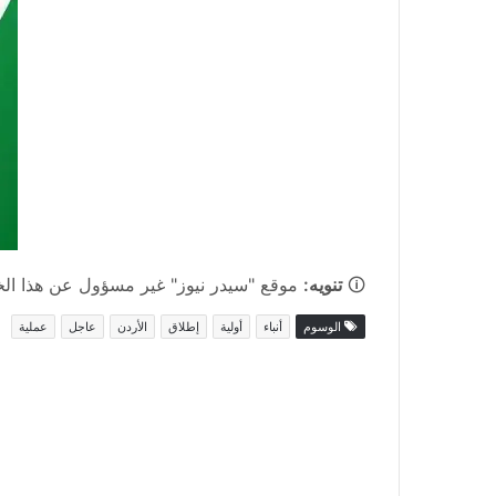
🛈
تنويه:
موقع "سيدر نيوز" غير مسؤول عن هذا الخبر
الوسوم
أنباء
أولية
إطلاق
الأردن
عاجل
عملية