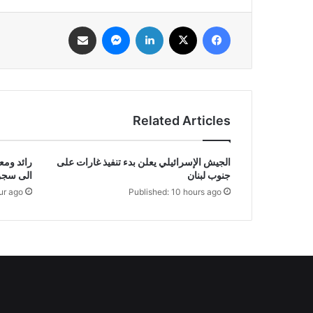
فيسبوك
‫X
لينكدإن
ماسنجر
مشاركة عبر البريد
Related Articles
الجيش الإسرائيلي يعلن بدء تنفيذ غارات على
رائد ومع
جنوب لبنان
الى سجن
ur ago
Published: 10 hours ago