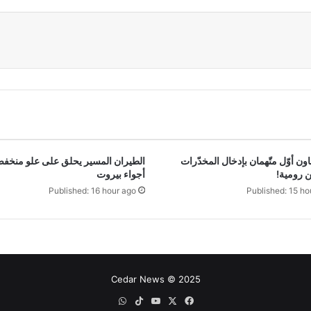
اون أوّل متّهمان بإدخال المخدّرات
الطيران المسير يحلق على علو منخف
 رومية!
أجواء بيروت
Published: 16 hour ago
Published: 15 ho
Cedar News © 2025
‫X
فيسبوك
‫YouTube
‫TikTok
واتساب